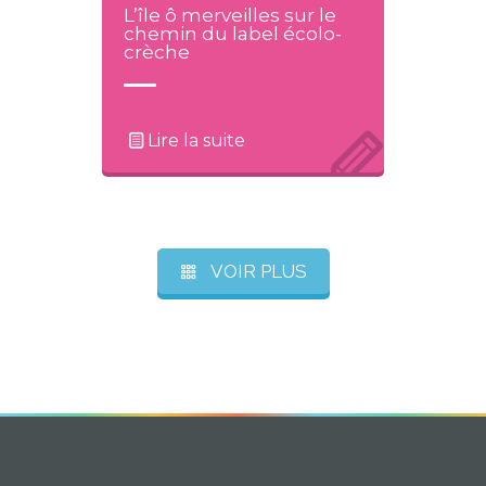
L’île ô merveilles sur le
chemin du label écolo-
crèche
Lire la suite
VOIR PLUS