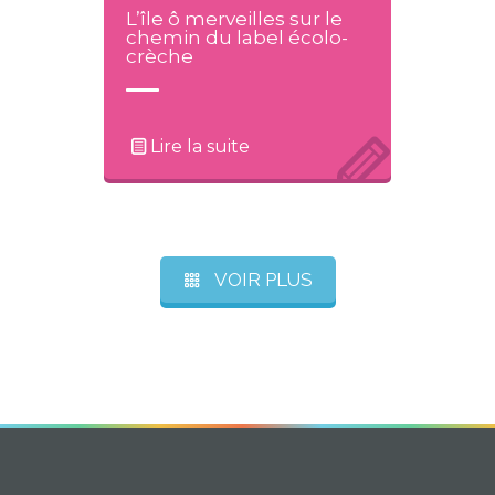
L’île ô merveilles sur le
chemin du label écolo-
crèche
Lire la suite
VOIR PLUS