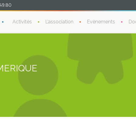
49.80
Activités
L’association
Evènements
Do
MERIQUE