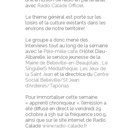
avec
Radio Calade Officiel
.
Le thème général est porté sur les
loisirs et la culture existants dans les
environs de notre territoire!
Le groupe a donc mené des
interviews tout au long de la semaine
avec: le
Pêle-mêle café
, l’Hôtel Dieu-
Albarelle, le service jeunesse de la
Mairie de Belleville-en-Beaujolais
,
Le
SingulierS Médiathèque
,
Les Jeux de
la Saint Jean
et la directrice du
Centre
Social Belleville/St Jean
d’Ardières/Taponas
Pour immortaliser cette semaine
« apprenti chroniqueur », l’émission a
été diffusé en direct le vendredi 29
octobre à 15h sur la fréquence 100.9,
ainsi que sur le site internet de Radio
Calade
www.radio-calade.fr