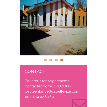
Previous
Next
CONTACT
Pour tous renseignements
contacter Norra ZOUZOU -
petiteenfance@csbelleville.com
ou 04.74.02.83.89