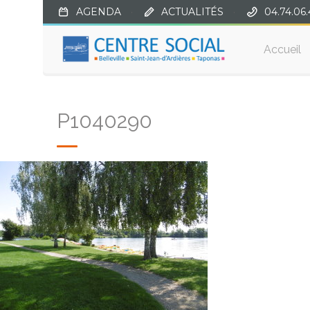
AGENDA
·
ACTUALITÉS
·
04.74.06.
Accueil
P1040290