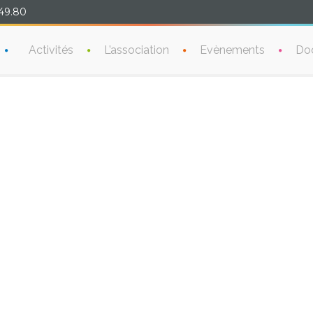
49.80
Activités
L’association
Evènements
Do