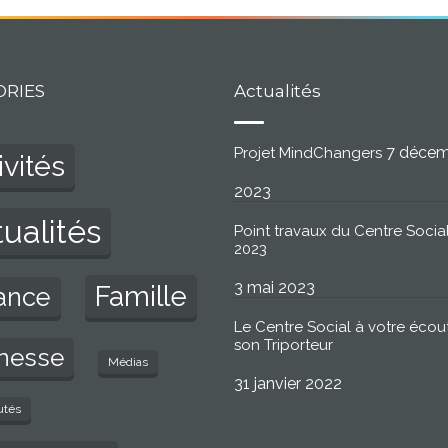
ORIES
Actualités
7 déce
Projet MindChangers
ivités
2023
ualités
Point travaux du Centre Social
2023
3 mai 2023
Famille
ance
Le Centre Social à votre écou
son Triporteur
nesse
Médias
31 janvier 2022
utés