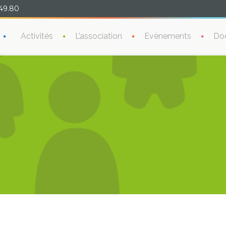
49.80
Activités
L’association
Evènements
Do