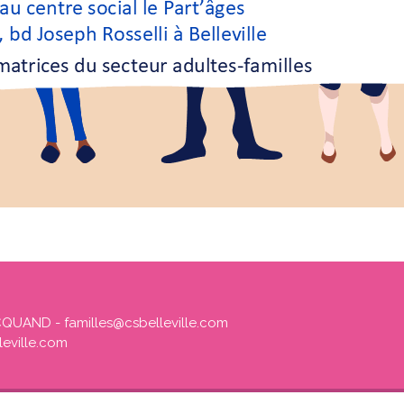
CQUAND - familles@csbelleville.com
leville.com