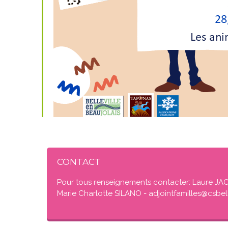
CONTACT
Pour tous renseignements contacter: Laure JA
Marie Charlotte SILANO - adjointfamilles@csbel