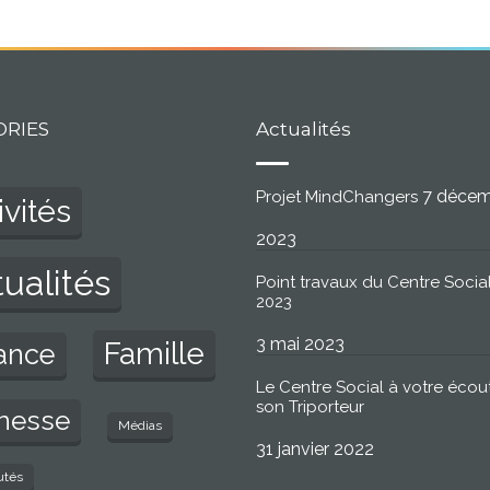
ORIES
Actualités
7 déce
Projet MindChangers
ivités
2023
ualités
Point travaux du Centre Social
2023
3 mai 2023
Famille
ance
Le Centre Social à votre écou
son Triporteur
nesse
Médias
31 janvier 2022
utés