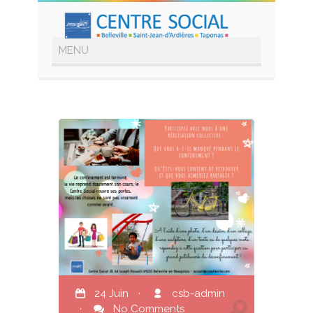
24 Juin
·
csb-admin
·
No Comments