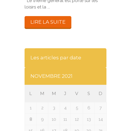
Le thème général est porté sur les
loisirs et la ...
LIRE LA SUITE
Les articles par date
NOVEMBRE 2021
L
M
M
J
V
S
D
1
2
3
4
5
6
7
8
9
10
11
12
13
14
15
16
17
18
19
20
21