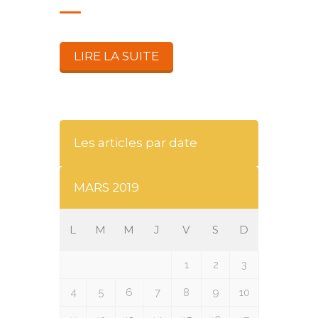
LIRE LA SUITE
Les articles par date
MARS 2019
L
M
M
J
V
S
D
1
2
3
4
5
6
7
8
9
10