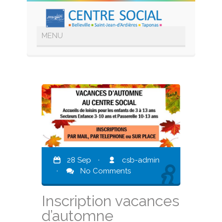
28 Sep
·
csb-admin
·
No Comments
Inscription vacances
d’automne